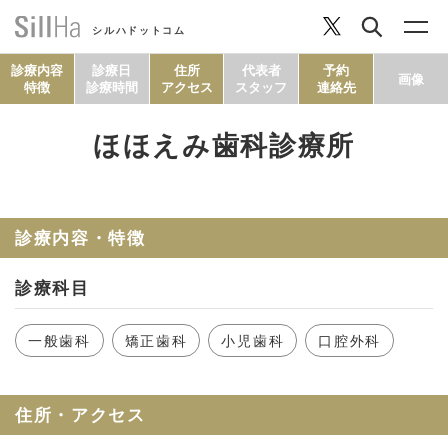
シルハドットコム
診療内容
診療日
住所
代表者
予約
画像
特徴
診療時間
アクセス
スタッフ
連絡先
ほほえみ歯科診療所
コラム
ヘルシーレシピ
診療内容・特徴
診療科目
シルハとは？
一般歯科
矯正歯科
小児歯科
口腔外科
セルフチェック
住所・アクセス
SillHa.comについて