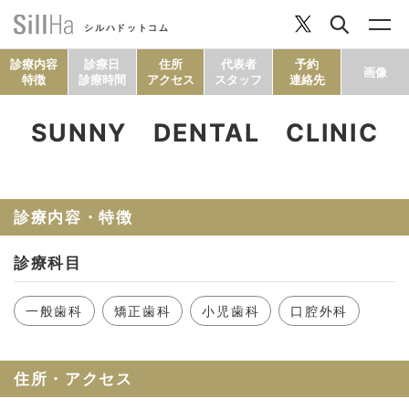
シルハドットコム
診療内容
診療日
住所
代表者
予約
画像
特徴
診療時間
アクセス
スタッフ
連絡先
SUNNY DENTAL CLINIC
コラム
ヘルシーレシピ
診療内容・特徴
診療科目
シルハとは？
一般歯科
矯正歯科
小児歯科
口腔外科
セルフチェック
住所・アクセス
SillHa.comについて