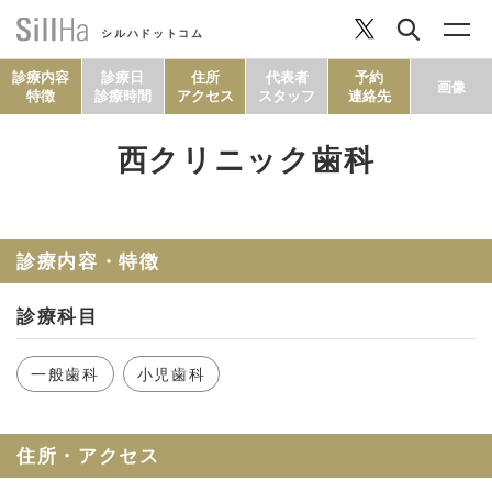
シルハドットコム
診療内容
診療日
住所
代表者
予約
画像
特徴
診療時間
アクセス
スタッフ
連絡先
西クリニック歯科
コラム
ヘルシーレシピ
診療内容・特徴
診療科目
シルハとは？
一般歯科
小児歯科
セルフチェック
住所・アクセス
SillHa.comについて