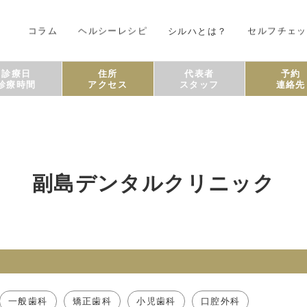
コラム
ヘルシーレシピ
シルハとは？
セルフチェッ
診療日
住所
代表者
予約
診療時間
アクセス
スタッフ
連絡先
副島デンタルクリニック
一般歯科
矯正歯科
小児歯科
口腔外科