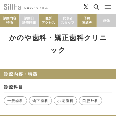
シルハドットコム
診療内容
診療日
住所
代表者
予約
画像
特徴
診療時間
アクセス
スタッフ
連絡先
かのや歯科・矯正歯科クリニ
コラム
ック
ヘルシーレシピ
診療内容・特徴
シルハとは？
診療科目
セルフチェック
一般歯科
矯正歯科
小児歯科
口腔外科
SillHa.comについて