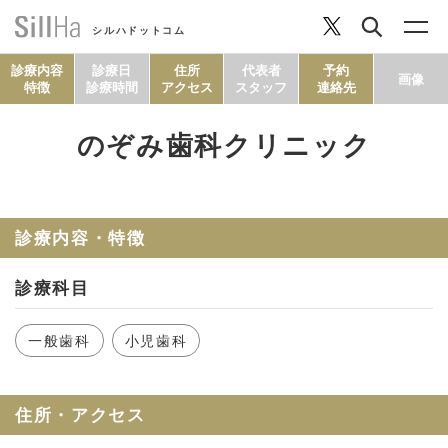
シルハドットコム
診療内容
診療日
住所
代表者
予約
画像
特徴
診療時間
アクセス
スタッフ
連絡先
のぞみ歯科クリニック
コラム
ヘルシーレシピ
診療内容・特徴
診療科目
シルハとは？
一般歯科
小児歯科
セルフチェック
住所・アクセス
SillHa.comについて