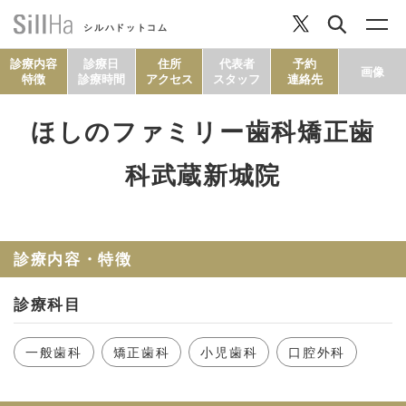
シルハドットコム
診療内容
診療日
住所
代表者
予約
画像
特徴
診療時間
アクセス
スタッフ
連絡先
ほしのファミリー歯科矯正歯
コラム
科武蔵新城院
ヘルシーレシピ
診療内容・特徴
シルハとは？
診療科目
セルフチェック
一般歯科
矯正歯科
小児歯科
口腔外科
SillHa.comについて