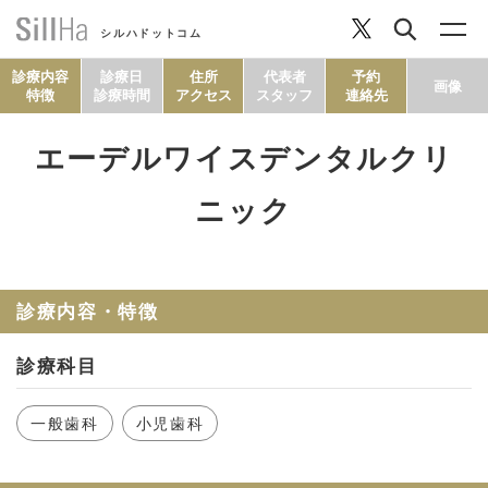
シルハドットコム
診療内容
診療日
住所
代表者
予約
画像
特徴
診療時間
アクセス
スタッフ
連絡先
エーデルワイスデンタルクリ
コラム
ニック
ヘルシーレシピ
診療内容・特徴
シルハとは？
診療科目
セルフチェック
一般歯科
小児歯科
SillHa.comについて