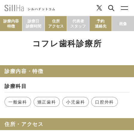
シルハドットコム
診療内容
診療日
住所
代表者
予約
画像
特徴
診療時間
アクセス
スタッフ
連絡先
コフレ歯科診療所
コラム
ヘルシーレシピ
診療内容・特徴
診療科目
シルハとは？
一般歯科
矯正歯科
小児歯科
口腔外科
セルフチェック
住所・アクセス
SillHa.comについて