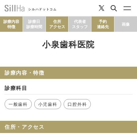
シルハドットコム
診療内容
診療日
住所
代表者
予約
画像
特徴
診療時間
アクセス
スタッフ
連絡先
小泉歯科医院
コラム
ヘルシーレシピ
診療内容・特徴
診療科目
シルハとは？
一般歯科
小児歯科
口腔外科
セルフチェック
住所・アクセス
SillHa.comについて