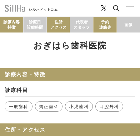
シルハドットコム
診療内容
診療日
住所
代表者
予約
画像
特徴
診療時間
アクセス
スタッフ
連絡先
おぎはら歯科医院
コラム
ヘルシーレシピ
診療内容・特徴
診療科目
シルハとは？
一般歯科
矯正歯科
小児歯科
口腔外科
セルフチェック
住所・アクセス
SillHa.comについて