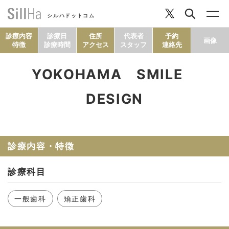
シルハドットコム
診療内容
診療日
住所
代表者
予約
画像
特徴
診療時間
アクセス
スタッフ
連絡先
YOKOHAMA SMILE
コラム
DESIGN
ヘルシーレシピ
診療内容・特徴
シルハとは？
診療科目
セルフチェック
一般歯科
矯正歯科
SillHa.comについて