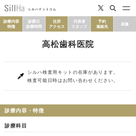
シルハドットコム
診療内容
診療日
住所
代表者
予約
画像
特徴
診療時間
アクセス
スタッフ
連絡先
高松歯科医院
コラム
ヘルシーレシピ
シルハ検査用キットの在庫があります。
検査可能日時はお問い合わせください。
シルハとは？
セルフチェック
診療内容・特徴
診療科目
SillHa.comについて