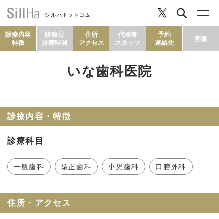
シルハドットコム
診療内容
診療日
住所
代表者
予約
画像
特徴
診療時間
アクセス
スタッフ
連絡先
いな歯科医院
コラム
ヘルシーレシピ
診療内容・特徴
診療科目
シルハとは？
一般歯科
矯正歯科
小児歯科
口腔外科
セルフチェック
住所・アクセス
SillHa.comについて