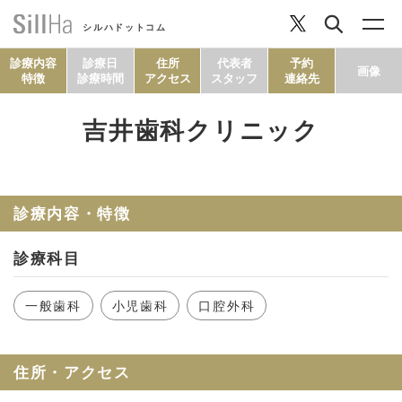
シルハドットコム
診療内容
診療日
住所
代表者
予約
画像
特徴
診療時間
アクセス
スタッフ
連絡先
吉井歯科クリニック
コラム
ヘルシーレシピ
診療内容・特徴
診療科目
シルハとは？
一般歯科
小児歯科
口腔外科
セルフチェック
住所・アクセス
SillHa.comについて