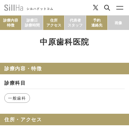
シルハドットコム
診療内容
診療日
住所
代表者
予約
画像
特徴
診療時間
アクセス
スタッフ
連絡先
中原歯科医院
コラム
ヘルシーレシピ
診療内容・特徴
診療科目
シルハとは？
一般歯科
セルフチェック
住所・アクセス
SillHa.comについて