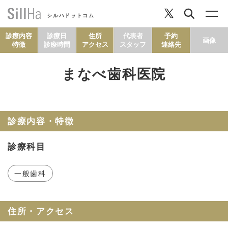
シルハドットコム
診療内容
診療日
住所
代表者
予約
画像
特徴
診療時間
アクセス
スタッフ
連絡先
まなべ歯科医院
コラム
ヘルシーレシピ
診療内容・特徴
診療科目
シルハとは？
一般歯科
セルフチェック
住所・アクセス
SillHa.comについて