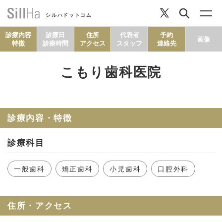
シルハドットコム
診療内容
診療日
住所
代表者
予約
画像
特徴
診療時間
アクセス
スタッフ
連絡先
こもり歯科医院
コラム
ヘルシーレシピ
診療内容・特徴
診療科目
シルハとは？
一般歯科
矯正歯科
小児歯科
口腔外科
セルフチェック
住所・アクセス
SillHa.comについて