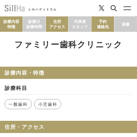
シルハドットコム
診療内容
診療日
住所
代表者
予約
画像
特徴
診療時間
アクセス
スタッフ
連絡先
ファミリー歯科クリニック
コラム
ヘルシーレシピ
診療内容・特徴
診療科目
シルハとは？
一般歯科
小児歯科
セルフチェック
住所・アクセス
SillHa.comについて