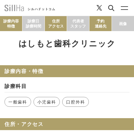
シルハドットコム
診療内容
診療日
住所
代表者
予約
画像
特徴
診療時間
アクセス
スタッフ
連絡先
はしもと歯科クリニック
コラム
ヘルシーレシピ
診療内容・特徴
診療科目
シルハとは？
一般歯科
小児歯科
口腔外科
セルフチェック
住所・アクセス
SillHa.comについて