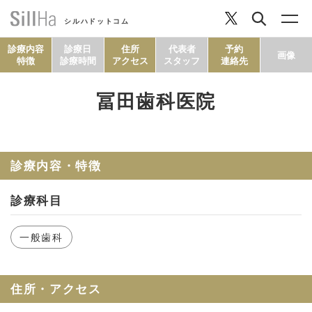
シルハドットコム
診療内容
診療日
住所
代表者
予約
画像
特徴
診療時間
アクセス
スタッフ
連絡先
冨田歯科医院
コラム
ヘルシーレシピ
診療内容・特徴
診療科目
シルハとは？
一般歯科
セルフチェック
住所・アクセス
SillHa.comについて