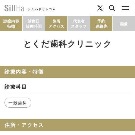
シルハドットコム
診療内容
診療日
住所
代表者
予約
画像
特徴
診療時間
アクセス
スタッフ
連絡先
とくだ歯科クリニック
コラム
ヘルシーレシピ
診療内容・特徴
診療科目
シルハとは？
一般歯科
セルフチェック
住所・アクセス
SillHa.comについて