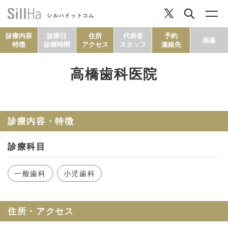
シルハドットコム
診療内容
診療日
住所
代表者
予約
画像
特徴
診療時間
アクセス
スタッフ
連絡先
高橋歯科医院
コラム
ヘルシーレシピ
診療内容・特徴
診療科目
シルハとは？
一般歯科
小児歯科
セルフチェック
住所・アクセス
SillHa.comについて