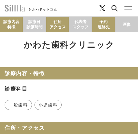
シルハドットコム
診療内容
診療日
住所
代表者
予約
画像
特徴
診療時間
アクセス
スタッフ
連絡先
かわた歯科クリニック
コラム
ヘルシーレシピ
診療内容・特徴
診療科目
シルハとは？
一般歯科
小児歯科
セルフチェック
住所・アクセス
SillHa.comについて