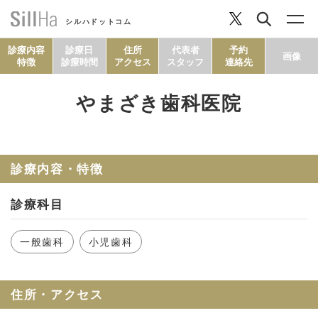
シルハドットコム
診療内容
診療日
住所
代表者
予約
画像
特徴
診療時間
アクセス
スタッフ
連絡先
やまざき歯科医院
コラム
ヘルシーレシピ
診療内容・特徴
診療科目
シルハとは？
一般歯科
小児歯科
セルフチェック
住所・アクセス
SillHa.comについて