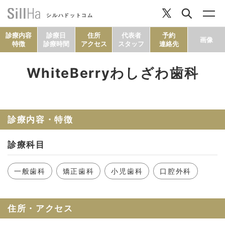
シルハドットコム
診療内容
診療日
住所
代表者
予約
画像
特徴
診療時間
アクセス
スタッフ
連絡先
WhiteBerryわしざわ歯科
コラム
ヘルシーレシピ
診療内容・特徴
診療科目
シルハとは？
一般歯科
矯正歯科
小児歯科
口腔外科
セルフチェック
住所・アクセス
SillHa.comについて