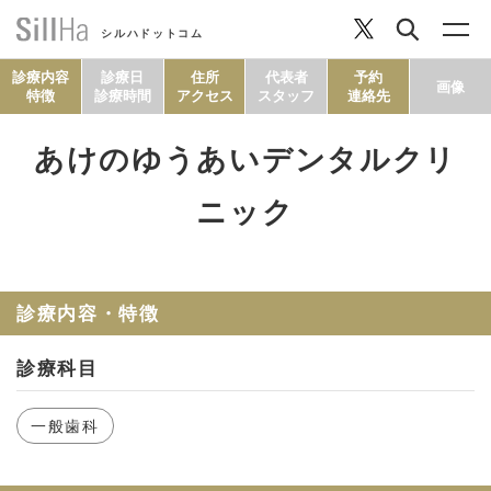
シルハドットコム
診療内容
診療日
住所
代表者
予約
画像
特徴
診療時間
アクセス
スタッフ
連絡先
あけのゆうあいデンタルクリ
コラム
ニック
ヘルシーレシピ
診療内容・特徴
シルハとは？
診療科目
セルフチェック
一般歯科
SillHa.comについて