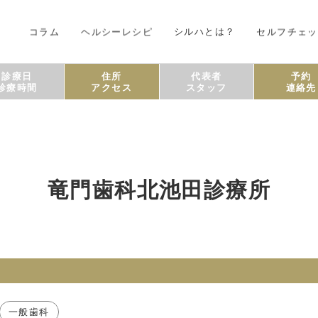
コラム
ヘルシーレシピ
シルハとは？
セルフチェッ
診療日
住所
代表者
予約
診療時間
アクセス
スタッフ
連絡先
竜門歯科北池田診療所
一般歯科