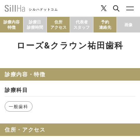
シルハドットコム
診療内容
診療日
住所
代表者
予約
画像
特徴
診療時間
アクセス
スタッフ
連絡先
ローズ&クラウン祐田歯科
コラム
ヘルシーレシピ
診療内容・特徴
診療科目
シルハとは？
一般歯科
セルフチェック
住所・アクセス
SillHa.comについて