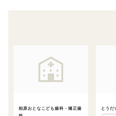
柏原おとなこども歯科・矯正歯
とうだ
科