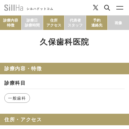
シルハドットコム
診療内容
診療日
住所
代表者
予約
画像
特徴
診療時間
アクセス
スタッフ
連絡先
久保歯科医院
コラム
ヘルシーレシピ
診療内容・特徴
診療科目
シルハとは？
一般歯科
セルフチェック
住所・アクセス
SillHa.comについて