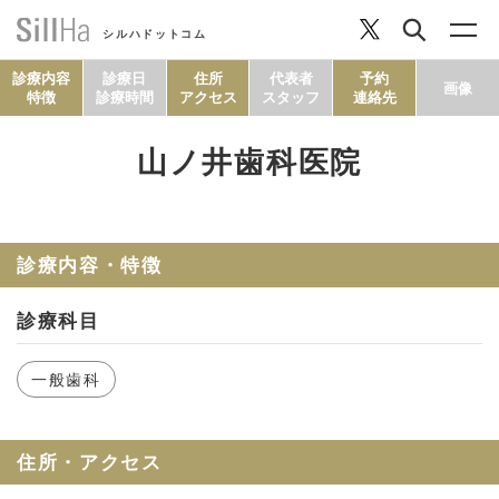
シルハドットコム
診療内容
診療日
住所
代表者
予約
画像
特徴
診療時間
アクセス
スタッフ
連絡先
山ノ井歯科医院
コラム
ヘルシーレシピ
診療内容・特徴
診療科目
シルハとは？
一般歯科
セルフチェック
住所・アクセス
SillHa.comについて