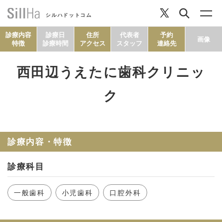
シルハドットコム
診療内容
診療日
住所
代表者
予約
画像
特徴
診療時間
アクセス
スタッフ
連絡先
西田辺うえたに歯科クリニッ
コラム
ク
ヘルシーレシピ
診療内容・特徴
シルハとは？
診療科目
セルフチェック
一般歯科
小児歯科
口腔外科
SillHa.comについて