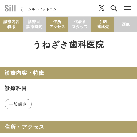
シルハドットコム
診療内容
診療日
住所
代表者
予約
画像
特徴
診療時間
アクセス
スタッフ
連絡先
うねざき歯科医院
コラム
ヘルシーレシピ
診療内容・特徴
診療科目
シルハとは？
一般歯科
セルフチェック
住所・アクセス
SillHa.comについて