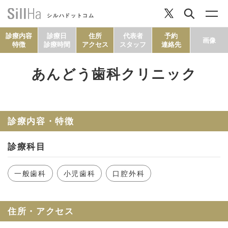
シルハドットコム
診療内容
診療日
住所
代表者
予約
画像
特徴
診療時間
アクセス
スタッフ
連絡先
あんどう歯科クリニック
コラム
ヘルシーレシピ
診療内容・特徴
診療科目
シルハとは？
一般歯科
小児歯科
口腔外科
セルフチェック
住所・アクセス
SillHa.comについて