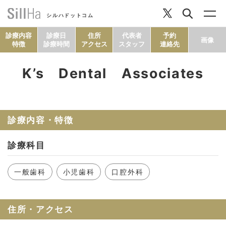
シルハドットコム
診療内容
診療日
住所
代表者
予約
画像
特徴
診療時間
アクセス
スタッフ
連絡先
K’s Dental Associates
コラム
ヘルシーレシピ
診療内容・特徴
診療科目
シルハとは？
一般歯科
小児歯科
口腔外科
セルフチェック
住所・アクセス
SillHa.comについて