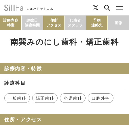
シルハドットコム
診療内容
診療日
住所
代表者
予約
画像
特徴
診療時間
アクセス
スタッフ
連絡先
南巽みのにし歯科・矯正歯科
コラム
ヘルシーレシピ
診療内容・特徴
診療科目
シルハとは？
一般歯科
矯正歯科
小児歯科
口腔外科
セルフチェック
住所・アクセス
SillHa.comについて