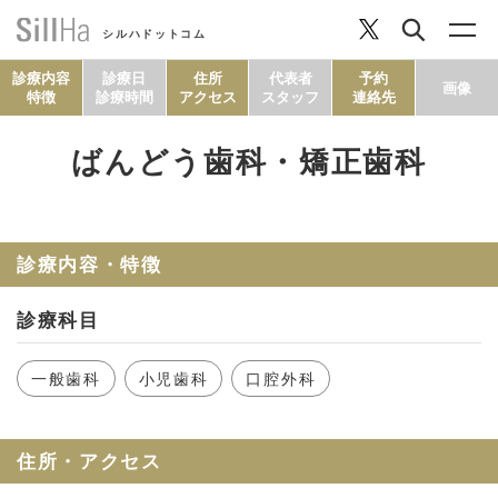
シルハドットコム
診療内容
診療日
住所
代表者
予約
画像
特徴
診療時間
アクセス
スタッフ
連絡先
ばんどう歯科・矯正歯科
コラム
ヘルシーレシピ
診療内容・特徴
診療科目
シルハとは？
一般歯科
小児歯科
口腔外科
セルフチェック
住所・アクセス
SillHa.comについて