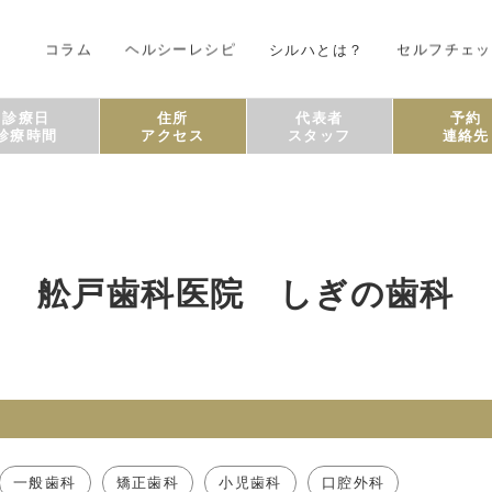
コラム
ヘルシーレシピ
シルハとは？
セルフチェッ
診療日
住所
代表者
予約
診療時間
アクセス
スタッフ
連絡先
舩戸歯科医院 しぎの歯科
一般歯科
矯正歯科
小児歯科
口腔外科