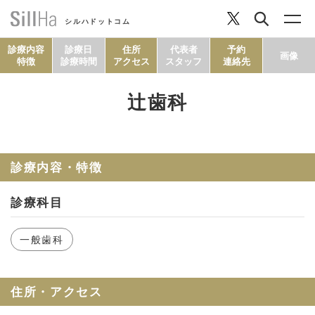
シルハドットコム
診療内容
診療日
住所
代表者
予約
画像
特徴
診療時間
アクセス
スタッフ
連絡先
辻歯科
コラム
ヘルシーレシピ
診療内容・特徴
診療科目
シルハとは？
一般歯科
セルフチェック
住所・アクセス
SillHa.comについて