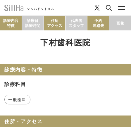
シルハドットコム
診療内容
診療日
住所
代表者
予約
画像
特徴
診療時間
アクセス
スタッフ
連絡先
下村歯科医院
コラム
ヘルシーレシピ
診療内容・特徴
診療科目
シルハとは？
一般歯科
セルフチェック
住所・アクセス
SillHa.comについて