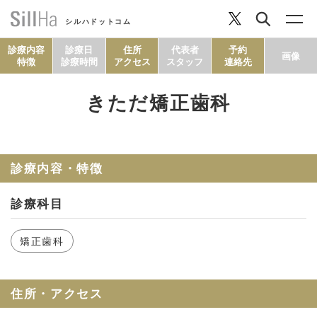
シルハドットコム
診療内容
診療日
住所
代表者
予約
画像
特徴
診療時間
アクセス
スタッフ
連絡先
きただ矯正歯科
コラム
ヘルシーレシピ
診療内容・特徴
診療科目
シルハとは？
矯正歯科
セルフチェック
住所・アクセス
SillHa.comについて