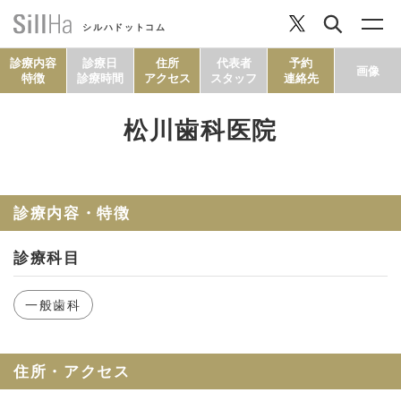
シルハドットコム
診療内容
診療日
住所
代表者
予約
画像
特徴
診療時間
アクセス
スタッフ
連絡先
松川歯科医院
コラム
ヘルシーレシピ
診療内容・特徴
診療科目
シルハとは？
一般歯科
セルフチェック
住所・アクセス
SillHa.comについて