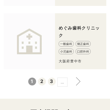
めぐみ歯科クリニッ
ク
一般歯科
矯正歯科
小児歯科
口腔外科
大阪府豊中市
1
2
3
…