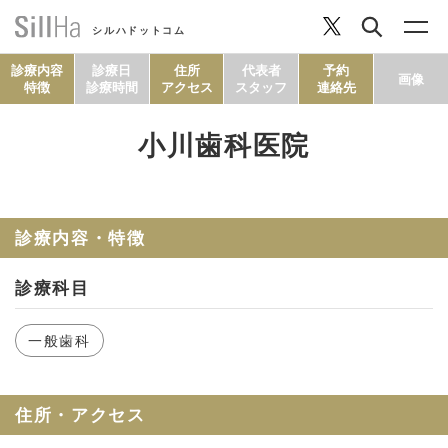
シルハドットコム
診療内容
診療日
住所
代表者
予約
画像
特徴
診療時間
アクセス
スタッフ
連絡先
小川歯科医院
コラム
ヘルシーレシピ
診療内容・特徴
診療科目
シルハとは？
一般歯科
セルフチェック
住所・アクセス
SillHa.comについて