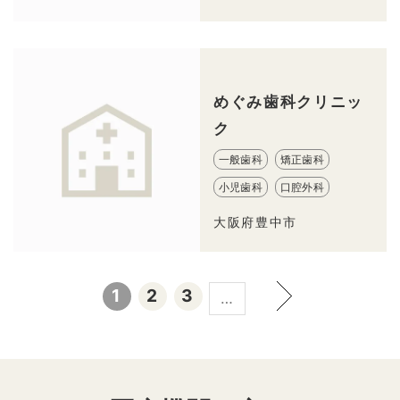
めぐみ歯科クリニッ
ク
一般歯科
矯正歯科
小児歯科
口腔外科
大阪府豊中市
1
2
3
…