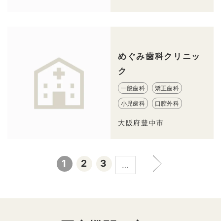
めぐみ歯科クリニッ
ク
一般歯科
矯正歯科
小児歯科
口腔外科
大阪府豊中市
1
2
3
…