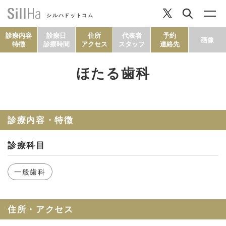
シルハドットコム
診療内容
診療日
住所
代表者
予約
画像
特徴
診療時間
アクセス
スタッフ
連絡先
ほたる歯科
コラム
ヘルシーレシピ
診療内容・特徴
診療科目
シルハとは？
一般歯科
セルフチェック
住所・アクセス
SillHa.comについて