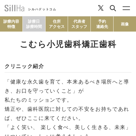
シルハドットコム
診療内容
診療日
住所
代表者
予約
画像
特徴
診療時間
アクセス
スタッフ
連絡先
こむら小児歯科矯正歯科
コラム
クリニック紹介
ヘルシーレシピ
「健康な永久歯を育て、本来あるべき場所へと導
シルハとは？
き、お口を守っていくこと」が
私たちのミッションです。
セルフチェック
矯正や、歯科医院に対しての不安をお持ちであれ
ば、ぜひここに来てください。
「よく笑い、 楽しく食べ、美しく生きる、未来」
SillHa.comについて