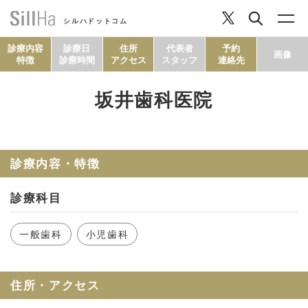
シルハドットコム
診療内容
診療日
住所
代表者
予約
画像
特徴
診療時間
アクセス
スタッフ
連絡先
坂井歯科医院
コラム
ヘルシーレシピ
診療内容・特徴
診療科目
シルハとは？
一般歯科
小児歯科
セルフチェック
住所・アクセス
SillHa.comについて