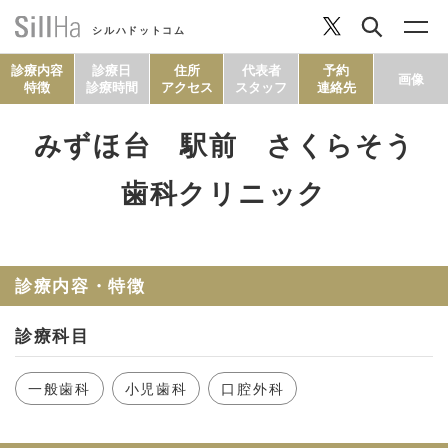
シルハドットコム
診療内容
診療日
住所
代表者
予約
画像
特徴
診療時間
アクセス
スタッフ
連絡先
みずほ台 駅前 さくらそう
コラム
歯科クリニック
ヘルシーレシピ
診療内容・特徴
シルハとは？
診療科目
セルフチェック
一般歯科
小児歯科
口腔外科
SillHa.comについて