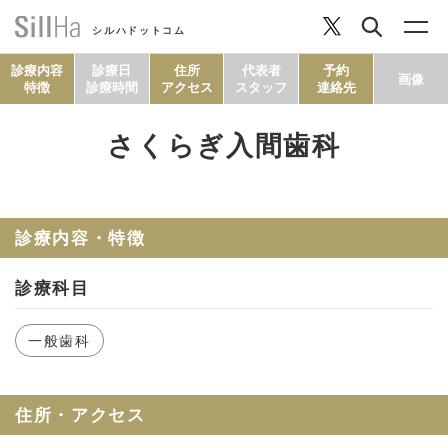
シルハドットコム
診療内容
診療日
住所
代表者
予約
画像
特徴
診療時間
アクセス
スタッフ
連絡先
さくらぎ入間歯科
コラム
ヘルシーレシピ
診療内容・特徴
診療科目
シルハとは？
一般歯科
セルフチェック
住所・アクセス
SillHa.comについて