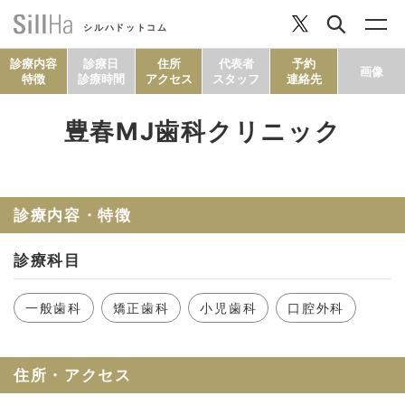
シルハドットコム
診療内容
診療日
住所
代表者
予約
画像
特徴
診療時間
アクセス
スタッフ
連絡先
豊春MJ歯科クリニック
コラム
ヘルシーレシピ
診療内容・特徴
診療科目
シルハとは？
一般歯科
矯正歯科
小児歯科
口腔外科
セルフチェック
住所・アクセス
SillHa.comについて